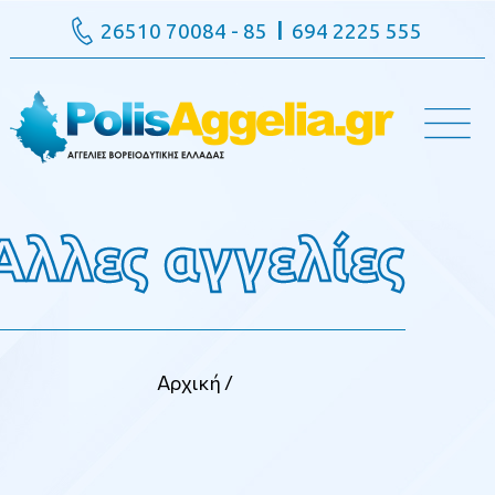
26510 70084 - 85
694 2225 555
Αλλες αγγελίες
Αρχική
/