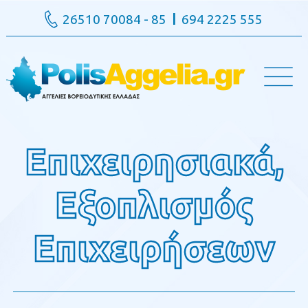
26510 70084 - 85
694 2225 555
Επιχειρησιακά,
Εξοπλισμός
Επιχειρήσεων