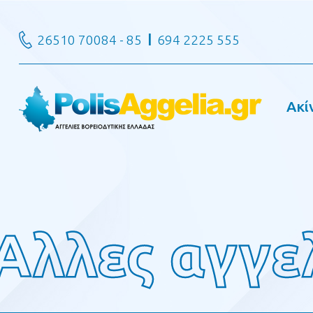
26510 70084 - 85
694 2225 555
Ακί
Αλλες αγγε