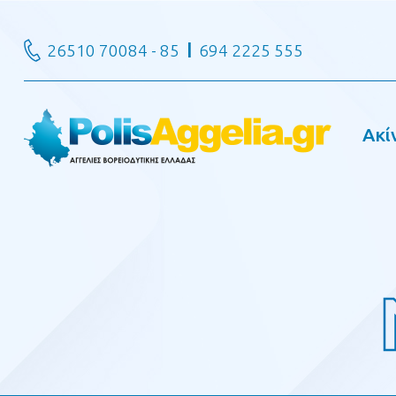
26510 70084 - 85
694 2225 555
Ακί