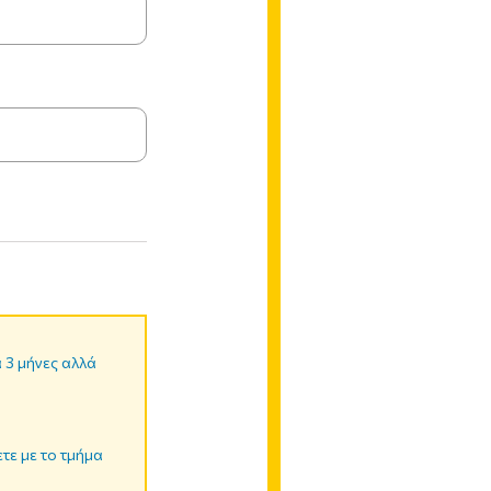
α 3 μήνες αλλά
ετε με το τμήμα