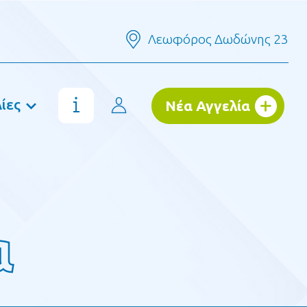
Λεωφόρος Δωδώνης 23
ίες
Νέα Αγγελία
α