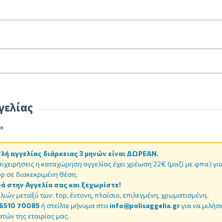
γελίας
*
ή αγγελίας διάρκειας 3 μηνών είναι ΔΩΡΕΑΝ.
πιχειρήσεις η καταχώρηση αγγελίας έχει χρέωση 22€ (μαζί με φπα) γι
p σε διακεκριμένη θέση.
ά στην Αγγελία σας και ξεχωρίστε!
λιών μεταξύ των: top, έντονη, πλαίσιο, επιλεγμένη, χρωματισμένη.
6510 70085
ή στείλτε μήνυμα στο
info@polisaggelia.gr
για να μιλήσ
τών της εταιρίας μας.