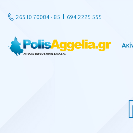
26510 70084 - 85
694 2225 555
Ακί