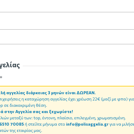
γελίας
*
ή αγγελίας διάρκειας 3 μηνών είναι ΔΩΡΕΑΝ.
πιχειρήσεις η καταχώρηση αγγελίας έχει χρέωση 22€ (μαζί με φπα) γι
p σε διακεκριμένη θέση.
ά στην Αγγελία σας και ξεχωρίστε!
λιών μεταξύ των: top, έντονη, πλαίσιο, επιλεγμένη, χρωματισμένη.
6510 70085
ή στείλτε μήνυμα στο
info@polisaggelia.gr
για να μιλήσ
τών της εταιρίας μας.