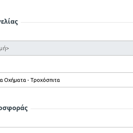
γελίας
λα Οχήματα - Τροχόσπιτα
ροσφοράς