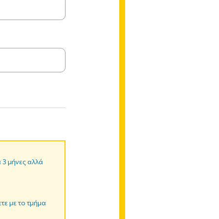
α 3 μήνες αλλά
ετε με το τμήμα