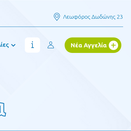
Λεωφόρος Δωδώνης 23
ίες
Νέα Αγγελία
α