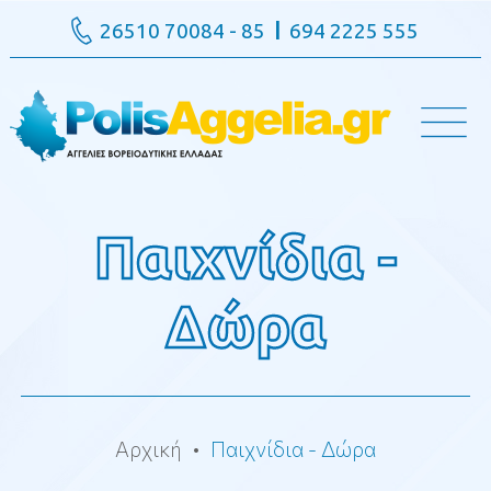
26510 70084 - 85
694 2225 555
Παιχνίδια -
Δώρα
Αρχική
Παιχνίδια - Δώρα