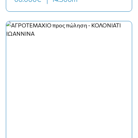
Top
κωδ. Κ-22042