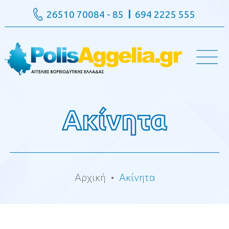
26510 70084 - 85
694 2225 555
Ακίνητα
Αρχική
Ακίνητα