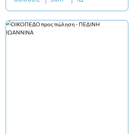
κωδ. Κ-21547