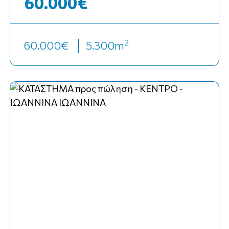
60.000€
2
60.000€
5.300
m