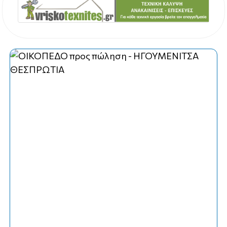
κωδ. Κ-22137