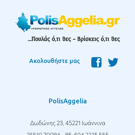
Ακολουθήστε μας
PolisAggelia
Δωδώνης 23, 45221 Ιωάννινα
26510 70084 - 85
,
694 2225 555