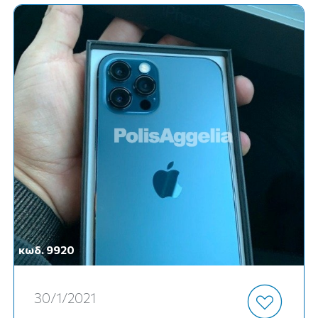
κωδ. 9920
30/1/2021